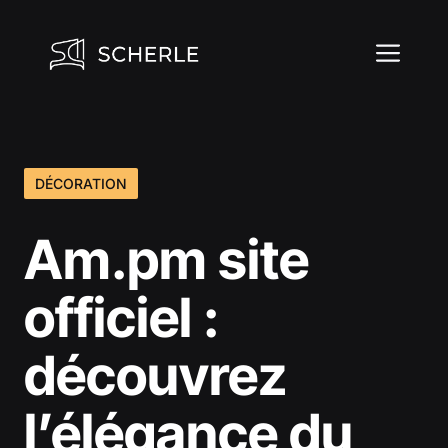
Aller
au
ME
contenu
DÉCORATION
Am.pm site
officiel :
découvrez
l’élégance du