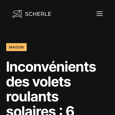
Aller
au
ME
contenu
MAISON
Inconvénients
des volets
roulants
solaires : 6