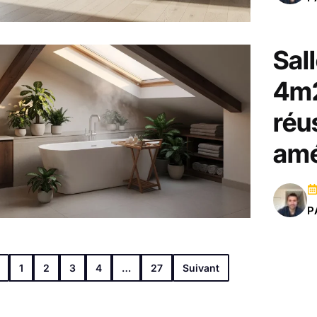
Sal
4m2
réu
am
P
1
2
3
4
…
27
Suivant