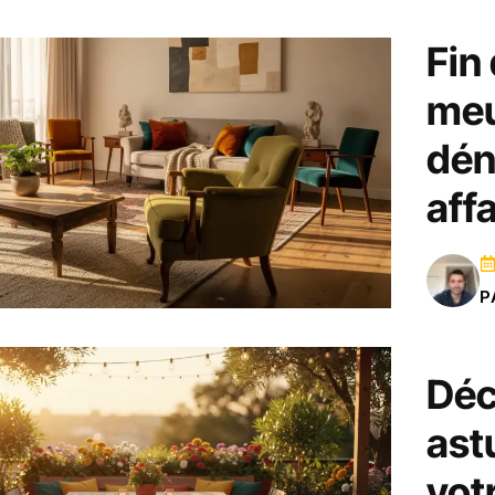
Fin
meu
dén
aff
P
Déc
ast
vot