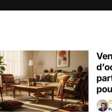
Ven
d’o
par
pou
P