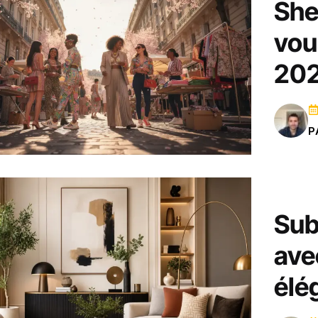
She
vou
20
P
Sub
ave
élé