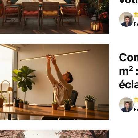
P
Com
m² 
écl
P