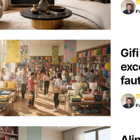
P
Gif
exce
fau
P
Ali