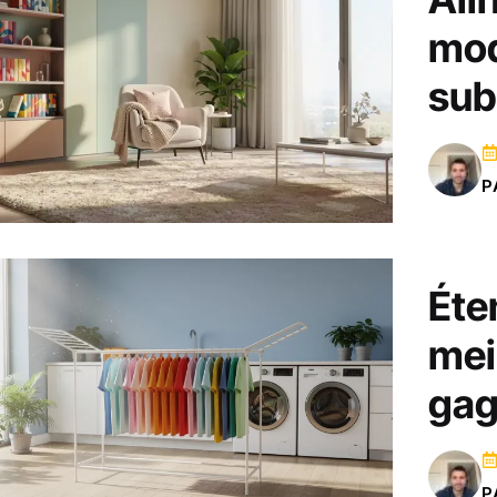
mod
sub
P
Éten
mei
gag
P