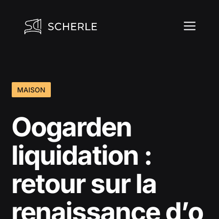
Aller
au
ME
contenu
MAISON
Oogarden
liquidation :
retour sur la
renaissance d’o