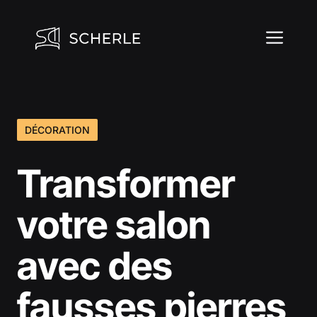
Aller
au
ME
contenu
DÉCORATION
Transformer
votre salon
avec des
fausses pierres