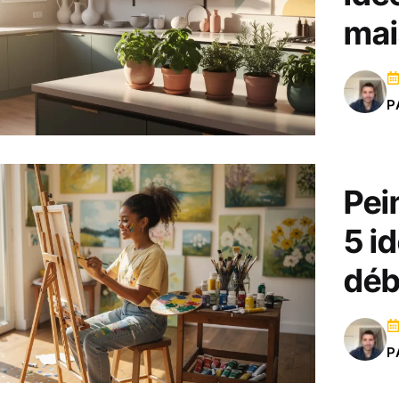
mai
P
Pei
5 i
déb
P