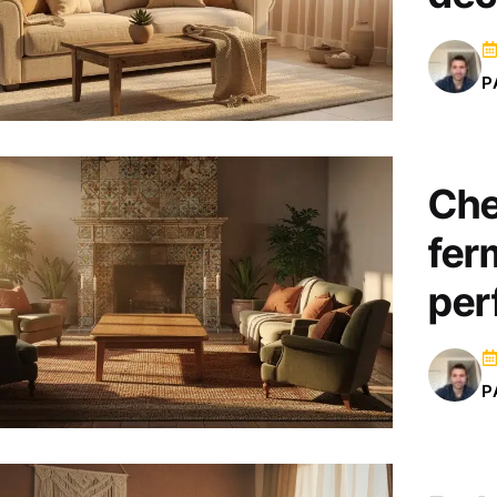
P
Che
fer
per
P