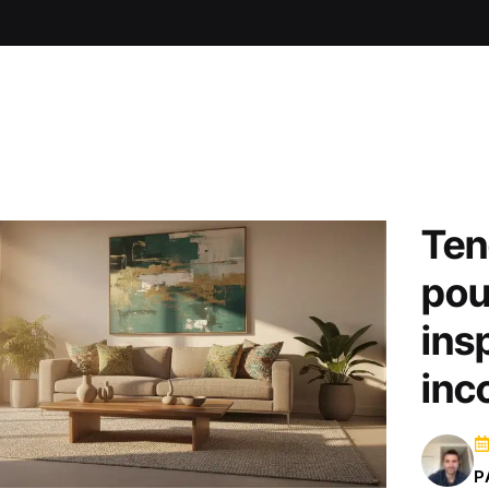
Ten
pou
ins
inc
P