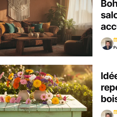
Boh
sal
acc
P
Idé
rep
boi