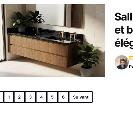
Sal
et 
élé
P
1
2
3
4
5
6
Suivant