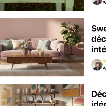
P
Swe
déc
int
P
Déc
idé