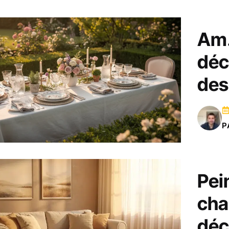
Am.
déc
des
P
Pei
cha
déc