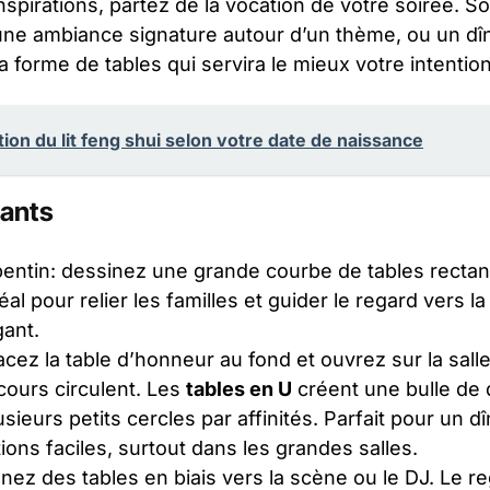
inspirations, partez de la vocation de votre soirée. 
, une ambiance signature autour d’un thème, ou un dîn
a forme de tables qui servira le mieux votre intention
tion du lit feng shui selon votre date de naissance
rants
entin: dessinez une grande courbe de tables rectang
l pour relier les familles et guider le regard vers la 
ant.
lacez la table d’honneur au fond et ouvrez sur la salle
scours circulent. Les
tables en U
créent une bulle de 
lusieurs petits cercles par affinités. Parfait pour un 
ons faciles, surtout dans les grandes salles.
nez des tables en biais vers la scène ou le DJ. Le r