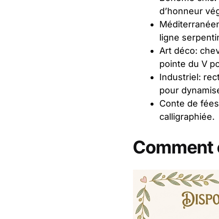
d’honneur vég
Méditerranéen:
ligne serpent
Art déco: che
pointe du V po
Industriel: re
pour dynamiser
Conte de fées:
calligraphiée.
Comment cr