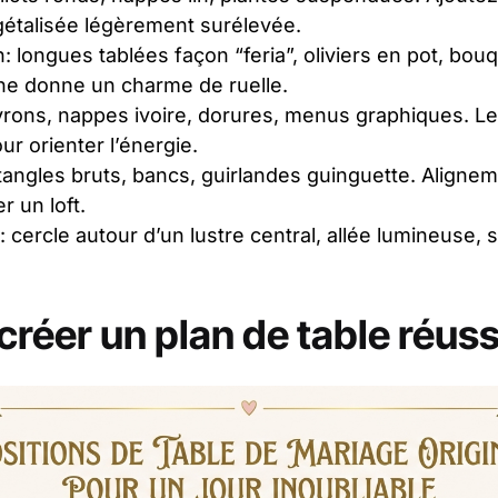
étalisée légèrement surélevée.
 longues tablées façon “feria”, oliviers en pot, bo
ine donne un charme de ruelle.
vrons, nappes ivoire, dorures, menus graphiques. Le
ur orienter l’énergie.
ctangles bruts, bancs, guirlandes guinguette. Align
 un loft.
 cercle autour d’un lustre central, allée lumineuse, 
éer un plan de table réuss