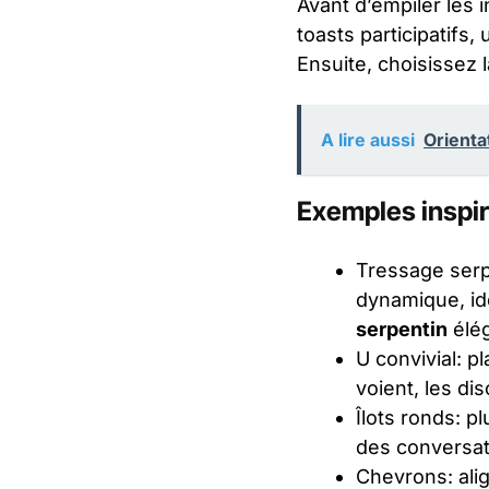
Avant d’empiler les 
toasts participatifs
Ensuite, choisissez l
A lire aussi
Orienta
Exemples inspi
Tressage serp
dynamique, idéa
serpentin
élég
U convivial: p
voient, les di
Îlots ronds: p
des conversati
Chevrons: alig