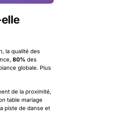
elle
n, la qualité des
ence,
80%
des
biance globale. Plus
éent de la proximité,
ion table mariage
la piste de danse et