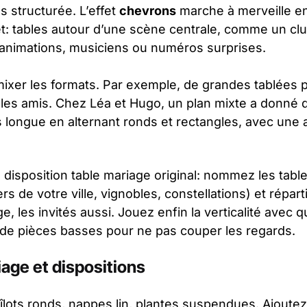
us structurée. L’effet
chevrons
marche à merveille en 
t: tables autour d’une scène centrale, comme un clu
animations, musiciens ou numéros surprises.
xer les formats. Par exemple, de grandes tablées po
r les amis. Chez Léa et Hugo, un plan mixte a donné
s longue en alternant ronds et rectangles, avec une 
 disposition table mariage original: nommez les tabl
rs de votre ville, vignobles, constellations) et répa
ge, les invités aussi. Jouez enfin la verticalité avec
 de pièces basses pour ne pas couper les regards.
age et dispositions
îlots ronds, nappes lin, plantes suspendues. Ajoutez