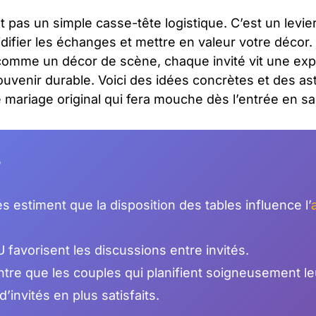
st pas un simple casse-tête logistique. C’est un levie
luidifier les échanges et mettre en valeur votre décor
comme un décor de scène, chaque invité vit une expé
uvenir durable. Voici des idées concrètes et des a
e mariage original qui fera mouche dès l’entrée en sal
r
 estiment que la disposition des tables influence l’
U favorisent les discussions entre invités.
re que les couples qui planifient soigneusement leu
’invités en plus satisfaits.