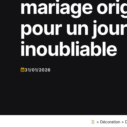
mariage ori
pour un jou
inoubliable
31/01/2026
>
Décoration
>
D