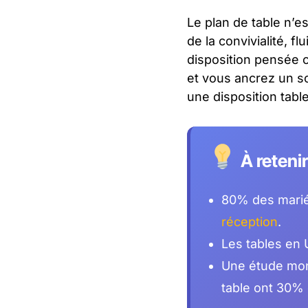
Le plan de table n’e
de la convivialité, f
disposition pensée 
et vous ancrez un so
une disposition tabl
À reteni
80% des mariés
réception
.
Les tables en 
Une étude mont
table ont 30% d