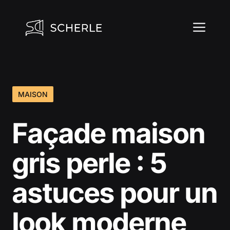
Aller
au
ME
contenu
MAISON
Façade maison
gris perle : 5
astuces pour un
look moderne