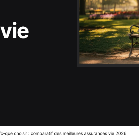
vie
fc-que choisir : comparatif des meilleures assurances vie 2026