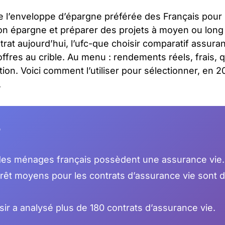
e l’enveloppe d’épargne préférée des Français pour 
on épargne et préparer des projets à moyen ou long 
rat aujourd’hui, l’ufc-que choisir comparatif assura
 offres au crible. Au menu : rendements réels, frais, 
ion. Voici comment l’utiliser pour sélectionner, en 2
.
r
es ménages français possèdent une assurance vie.
érêt moyens pour les contrats d’assurance vie sont 
r a analysé plus de 180 contrats d’assurance vie.