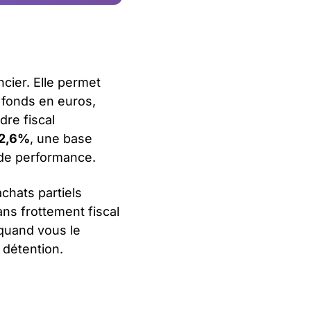
cier. Elle permet
n fonds en euros,
re fiscal
2,6%
, une base
 de performance.
chats partiels
ns frottement fiscal
 quand vous le
 détention.