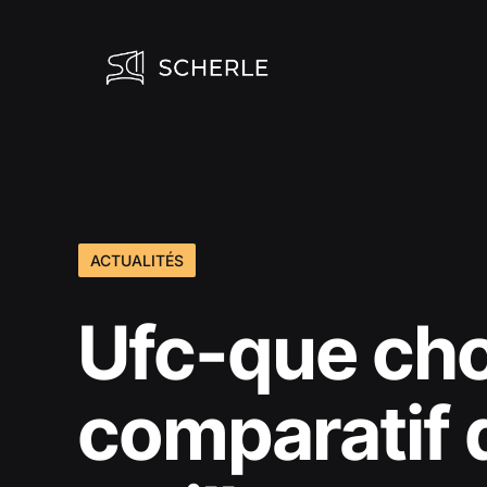
Aller
au
contenu
ACTUALITÉS
Ufc-que choi
comparatif 