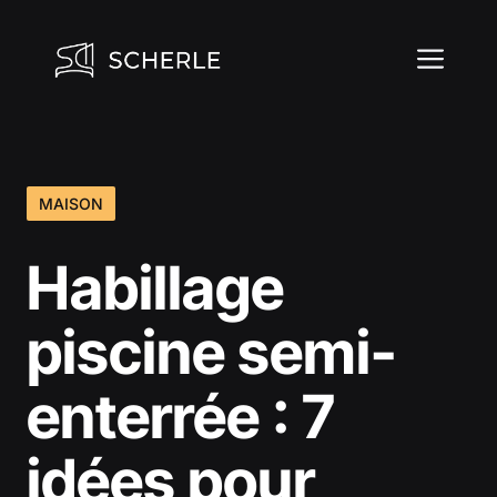
Aller
au
ME
contenu
MAISON
Habillage
piscine semi-
enterrée : 7
idées pour