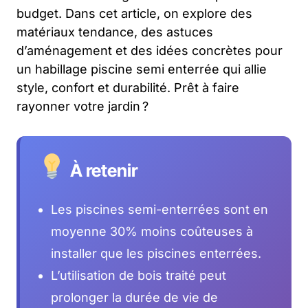
budget. Dans cet article, on explore des
matériaux tendance, des astuces
d’aménagement et des idées concrètes pour
un
habillage piscine semi enterrée
qui allie
style, confort et durabilité. Prêt à faire
rayonner votre jardin ?
À retenir
Les piscines semi-enterrées sont en
moyenne 30% moins coûteuses à
installer que les piscines enterrées.
L’utilisation de bois traité peut
prolonger la durée de vie de