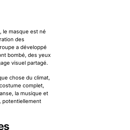
, le masque est né
bration des
 groupe a développé
ront bombé, des yeux
age visuel partagé.
lque chose du climat,
 costume complet,
danse, la musique et
s, potentiellement
es