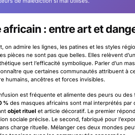
eurs de malédiction si mal utilisés.
africain : entre art et dang
t, on admire les lignes, les patines et les styles rég
ces pièces ne sont pas que belles. Elles relèvent d’
sthétique sert l’efficacité symbolique. Parler d’un ma
connaître que certaines communautés attribuent à ce
tre humains, ancêtres et forces invisibles.
onfusion est fréquente et alimente des peurs ou des
0 %
des masques africains sont mal interprétés par 
ant
objet rituel
et article décoratif. Le premier répon
ction sociale précise. Le second, fabriqué pour l’expo
ans charge rituelle. Mélanger ces deux mondes peu