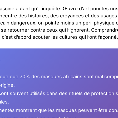
ascine autant qu’il inquiète. Œuvre d’art pour les un
concentre des histoires, des croyances et des usages
icain dangereux, on pointe moins un péril physique 
se retourner contre ceux qui l’ignorent. Comprendre
 c’est d’abord écouter les cultures qui l’ont façonné.
r
ique que 70% des masques africains sont mal compr
origine.
nt souvent utilisés dans des rituels de protection s
les.
entés montrent que les masques peuvent être co