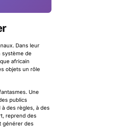
er
ionaux. Dans leur
un système de
sque africain
s objets un rôle
 fantasmes. Une
des publics
d à des règles, à des
rt, reprend des
t générer des