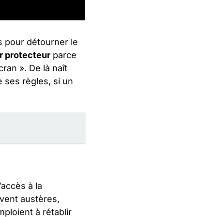
s pour détourner le
r protecteur
parce
ran ». De là naît
e ses règles, si un
’accès à la
vent austères,
ploient à rétablir