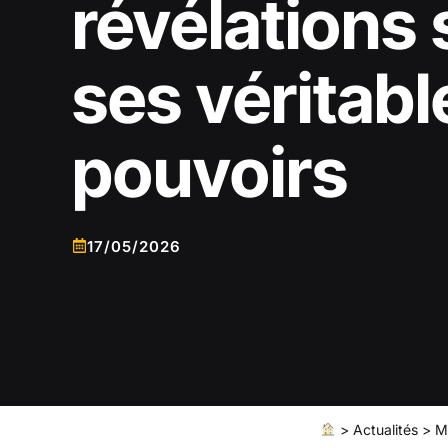
révélations 
ses véritabl
pouvoirs
17/05/2026
>
Actualités
>
M