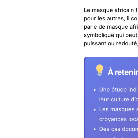
Le masque africain f
pour les autres, il 
parle de masque afr
symbolique qui peut 
puissant ou redouté,
À reteni
Une étude ind
leur culture d’
Les masques so
croyances loca
Des cas docum