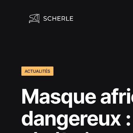
Aller
au
contenu
ACTUALITÉS
Masque afri
dangereux :