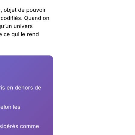
s, objet de pouvoir
 codifiés. Quand on
qu’un univers
 ce qui le rend
is en dehors de
elon les
nsidérés comme