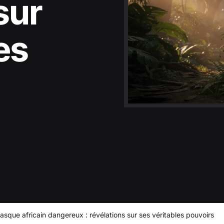
sur
es
asque africain dangereux : révélations sur ses véritables pouvoirs