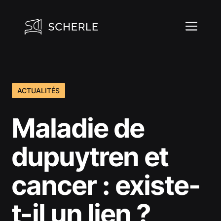
Aller
au
ME
contenu
ACTUALITÉS
Maladie de
dupuytren et
cancer : existe-
t-il un lien ?